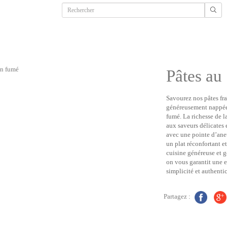
Pâtes a
Savourez nos pâtes fra
généreusement nappée
fumé. La richesse de 
aux saveurs délicates
avec une pointe d’anet
un plat réconfortant et
cuisine généreuse et 
on vous garantit une e
simplicité et authenti
Partagez :