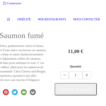
Connexion
FIDÉLITÉ
NOS RESTAURANTS
NOUS CONTACTER
u Saumon fumé
îches, parfaitement cuites al dente,
s d’une sauce onctueuse au saumon
11,00 €
la crème se marie harmonieusement
 et légèrement iodées du saumon,
h frais pour sublimer le tout. C’est
Quantité
 raffiné, idéal pour les amateurs de
gourmande. Chez Cheese and Burger,
xpérience gustative qui allie
cité avec une touche d’élégance.
Ajouter au panier