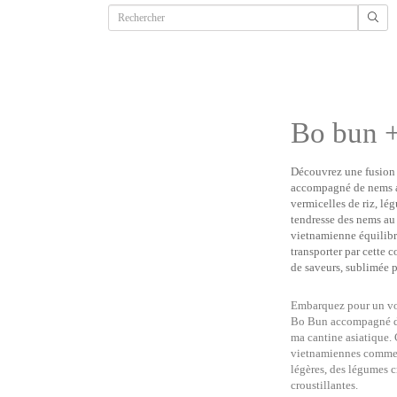
Bo bun 
Découvrez une fusion 
accompagné de nems 
vermicelles de riz, lé
tendresse des nems au
vietnamienne équilibr
transporter par cette 
de saveurs, sublimée 
Embarquez pour un vo
Bo Bun accompagné 
ma cantine asiatique.
vietnamiennes commen
légères, des légumes c
croustillantes.