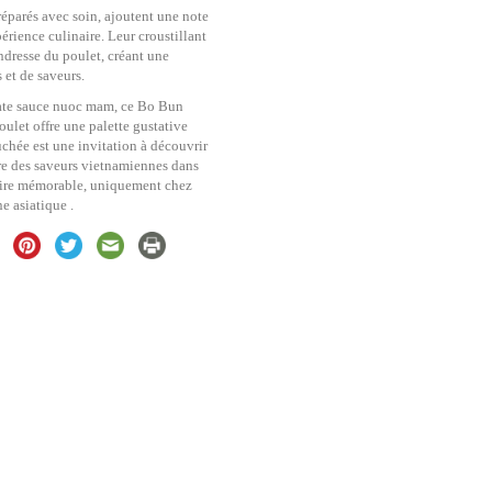
éparés avec soin, ajoutent une note
rience culinaire. Leur croustillant
endresse du poulet, créant une
 et de saveurs.
ate sauce nuoc mam, ce Bo Bun
ulet offre une palette gustative
hée est une invitation à découvrir
ibre des saveurs vietnamiennes dans
aire mémorable, uniquement chez
 asiatique .