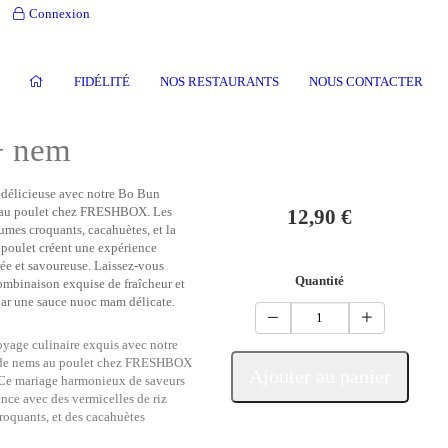
Connexion
FIDÉLITÉ
NOS RESTAURANTS
NOUS CONTACTER
+ nem
délicieuse avec notre Bo Bun
au poulet chez FRESHBOX. Les
12,90 €
gumes croquants, cacahuètes, et la
 poulet créent une expérience
ée et savoureuse. Laissez-vous
Quantité
combinaison exquise de fraîcheur et
par une sauce nuoc mam délicate.
yage culinaire exquis avec notre
de nems au poulet chez FRESHBOX
Ajouter au panier
 Ce mariage harmonieux de saveurs
ce avec des vermicelles de riz
roquants, et des cacahuètes