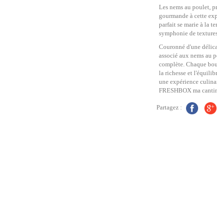
Les nems au poulet, pr
gourmande à cette expé
parfait se marie à la t
symphonie de textures
Couronné d'une délic
associé aux nems au po
complète. Chaque bouc
la richesse et l'équil
une expérience culin
FRESHBOX ma cantine
Partagez :